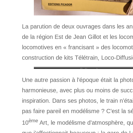
La parution de deux ouvrages dans les a
de la région Est de Jean Gillot et les loc
locomotives en « francisant » des locomo
construction de kits Télétrain, Loco-Diffu
Bellingrodt
Une autre passion à l’époque était la pho
harmonieuse, avec plus ou moins de succè
inspiration. Dans ses photos, le train n’
pas faire pareil en modélisme ? C’est la sé
ème
10
Art, le modélisme d’atmosphère, qui 
que j’affectionnait beaucoup : la gare de L