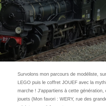
Survolons mon parcours de modéliste, surem
LEGO puis le coffret JOUEF avec la mythiq
marche ! J’appartiens à cette génération, 
jouets (Mon favori : WERY, rue des grande