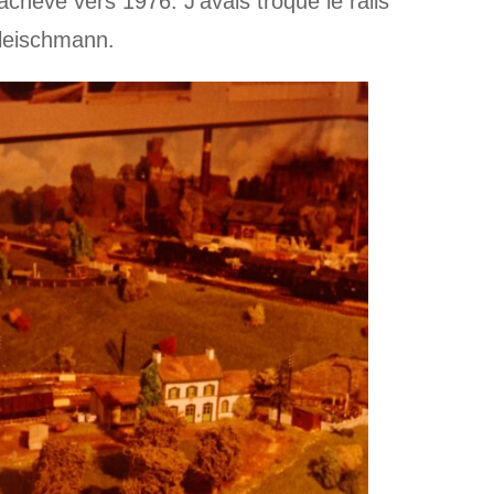
chevé vers 1976. J’avais troqué le rails
Fleischmann.