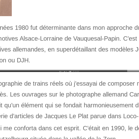
nnées 1980 fut déterminante dans mon approche du
omotives Alsace-Lorraine de Vauquesal-Papin. C’est 
tives allemandes, en superdétaillant des modèles 
sion ou DJH.
Lutzelbourg
141 R 568
tographie de trains réels où j’essayai de compose
s. Les ouvrages sur le photographe allemand Carl
était qu’un élément qui se fondait harmonieusement
rie d’articles de Jacques Le Plat parue dans Loco-R
me conforta dans cet esprit. C’était en 1990, le d
utzelbourg située dans la vallée de la Zorn.