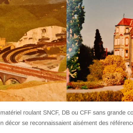
du matériel roulant SNCF, DB ou CFF sans grande co
décor se reconnaissaient aisément des références 