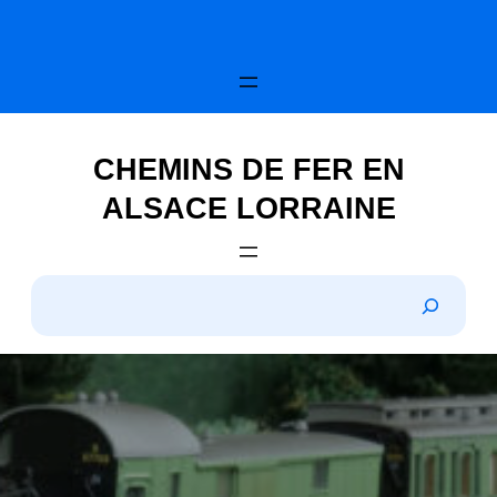
Skip
to
content
CHEMINS DE FER EN
ALSACE LORRAINE
S
e
a
r
c
h